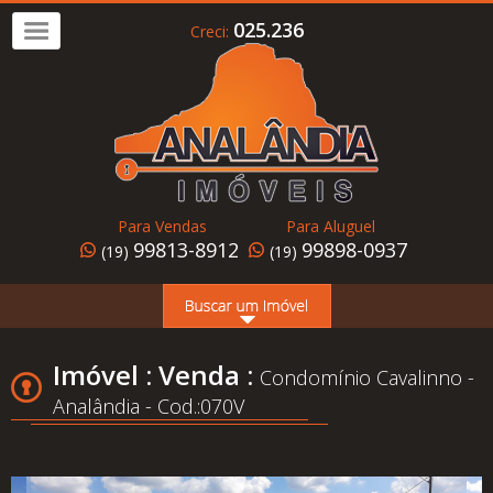
025.236
Creci:
Imóvel
a
Venda
Imóvel
para
Para Vendas
Para Aluguel
Alugar
99813-8912
99898-0937
(19)
(19)
Home
Page
Quem
Imóvel : Venda :
Condomínio Cavalinno -
Somos
Analândia - Cod.:070V
Conheça
Analândia