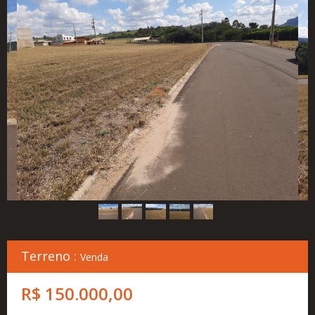
Cadastre
seu
Imóvel
Simulador
Financeiro
Localização
Contato
Terreno :
Venda
R$ 150.000,00