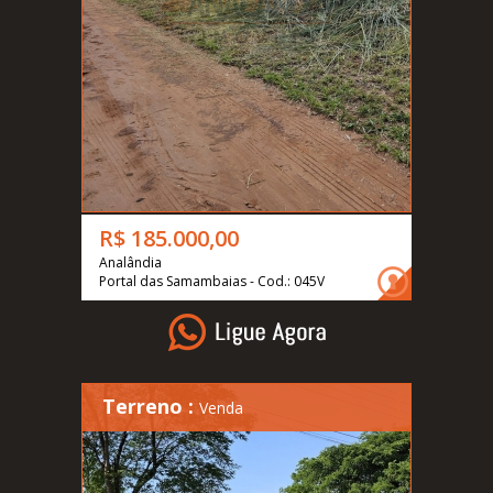
R$ 185.000,00
Analândia
Portal das Samambaias - Cod.: 045V
Terreno :
Venda