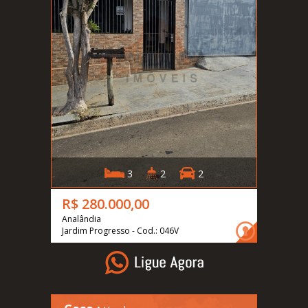
3
2
2
R$ 280.000,00
Analândia
Jardim Progresso - Cod.: 046V