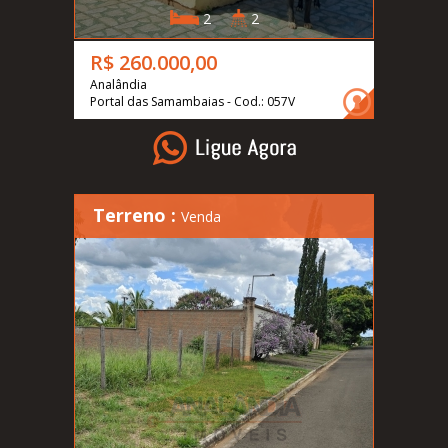
2
2
R$ 260.000,00
Analândia
Portal das Samambaias - Cod.: 057V
Terreno :
Venda