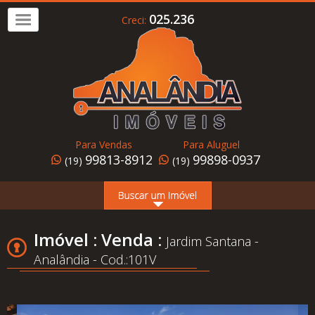
025.236
Creci:
Imóvel
a
Venda
Imóvel
para
Para Vendas
Para Aluguel
Alugar
99813-8912
99898-0937
(19)
(19)
Home
Page
Quem
Imóvel : Venda :
Jardim Santana -
Somos
Analândia - Cod.:101V
Conheça
Analândia