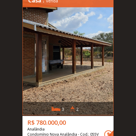
Casa :
Venda
3
2
R$ 780.000,00
Analândia
Condomínio Nova Analândia - Cod.: 055V