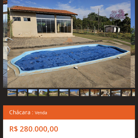
Cadastre
seu
Imóvel
Simulador
Financeiro
Localização
Contato
Chácara :
Venda
R$ 280.000,00