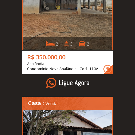
2
3
2
R$ 350.000,00
Analândia
Condomínio Nova Analândia - Cod.: 110V
Casa :
Venda