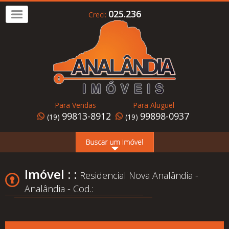
025.236
Creci:
Imóvel
a
Venda
Imóvel
para
Para Vendas
Para Aluguel
Alugar
99813-8912
99898-0937
(19)
(19)
Home
Page
Quem
Imóvel : :
Residencial Nova Analândia -
Somos
Analândia - Cod.:
Conheça
Analândia