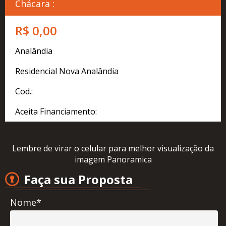
Cadastre
Chácara :
seu
Imóvel
R$ 0,00
Simulador
Analândia
Financeiro
Residencial Nova Analândia
Localização
Cod.:
Contato
Aceita Financiamento:
Lembre de virar o celular para melhor visualização da
imagem Panoramica
Faça sua Proposta
Nome*