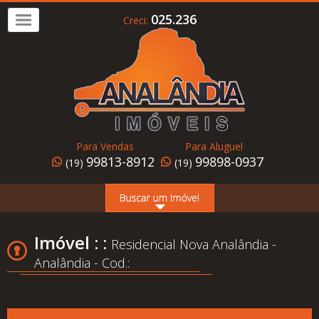
025.236
Creci:
Imóvel
a
Venda
Imóvel
para
Para Vendas
Para Aluguel
Alugar
99813-8912
99898-0937
(19)
(19)
Home
Page
Quem
Imóvel : :
Residencial Nova Analândia -
Somos
Analândia - Cod.:
Conheça
Analândia