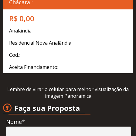
Cadastre
Chácara :
seu
Imóvel
R$ 0,00
Simulador
Analândia
Financeiro
Residencial Nova Analândia
Localização
Cod.:
Contato
Aceita Financiamento:
Lembre de virar o celular para melhor visualização da
imagem Panoramica
Faça sua Proposta
Nome*