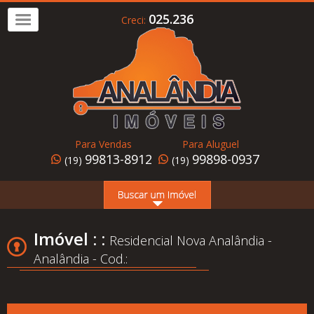
025.236
Creci:
Imóvel
a
Venda
Imóvel
para
Para Vendas
Para Aluguel
Alugar
99813-8912
99898-0937
(19)
(19)
Home
Page
Quem
Imóvel : :
Residencial Nova Analândia -
Somos
Analândia - Cod.:
Conheça
Analândia