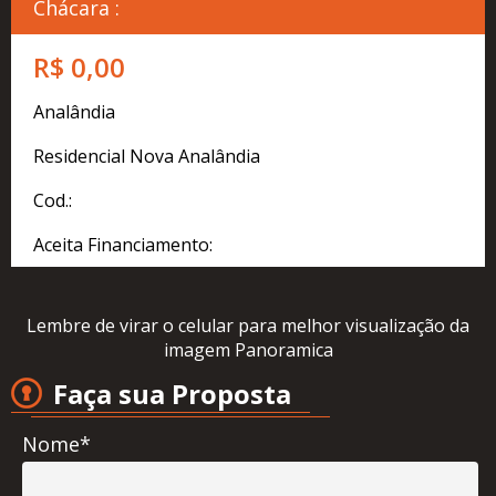
Cadastre
Chácara :
seu
Imóvel
R$ 0,00
Simulador
Analândia
Financeiro
Residencial Nova Analândia
Localização
Cod.:
Contato
Aceita Financiamento:
Lembre de virar o celular para melhor visualização da
imagem Panoramica
Faça sua Proposta
Nome*