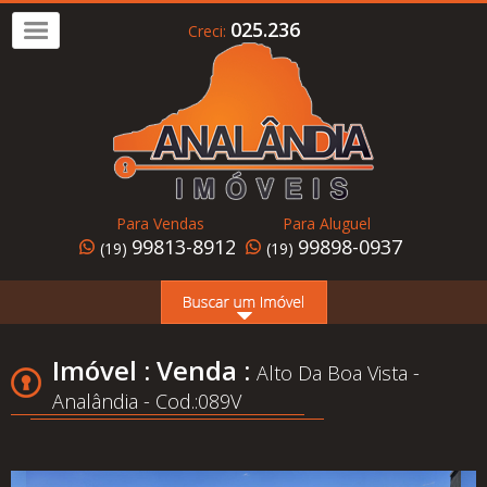
025.236
Creci:
Imóvel
a
Venda
Imóvel
para
Para Vendas
Para Aluguel
Alugar
99813-8912
99898-0937
(19)
(19)
Home
Page
Quem
Imóvel : Venda :
Alto Da Boa Vista -
Somos
Analândia - Cod.:089V
Conheça
Analândia