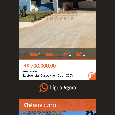
1
1
2
2
R$ 700.000,00
Analândia
Residencial Cuscoville - Cod.: 079V
Chácara :
Venda