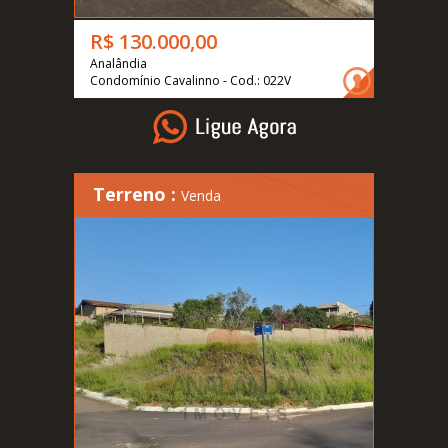
R$ 130.000,00
Analândia
Condomínio Cavalinno - Cod.: 022V
Terreno :
Venda