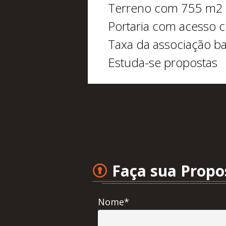
Terreno com 755 m2
Portaria com acesso 
Taxa da associação ba
Estuda-se propostas
Faça sua Propo
Nome*