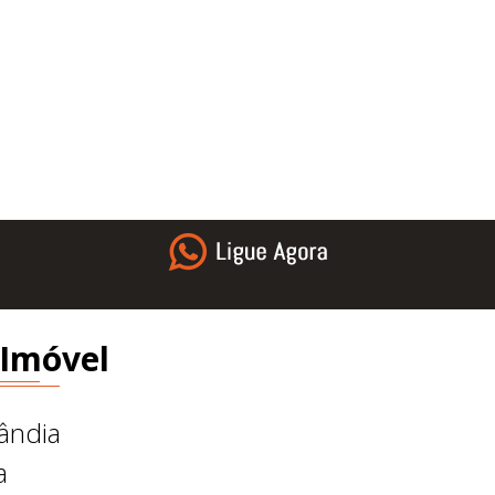
 Imóvel
ândia
a