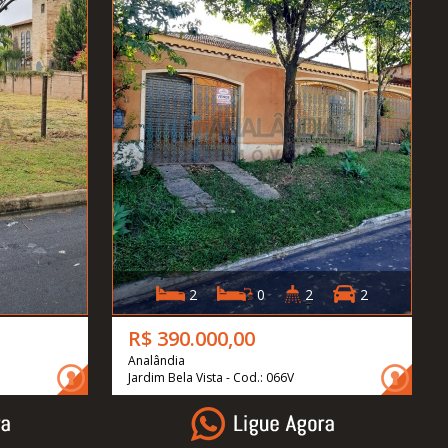
2
0
2
2
R$ 390.000,00
Analândia
Jardim Bela Vista - Cod.: 066V