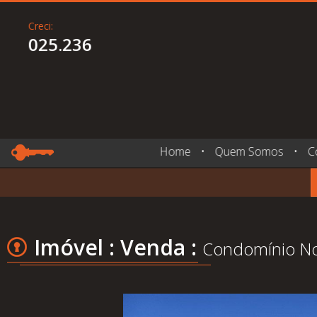
Creci:
025.236
Home
•
Quem Somos
•
C
Imóvel : Venda :
Condomínio Nov