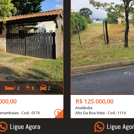
2
3
2
000,00
R$ 125.000,00
Analândia
Samambaias - Cod.: 017V
Alto Da Boa Vista - Cod.: 111V