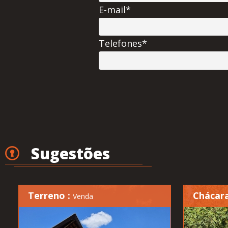
E-mail*
Telefones*
Sugestões
Terreno :
Chácara
Venda