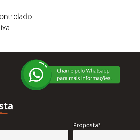
controlado
ixa
sta
Proposta*