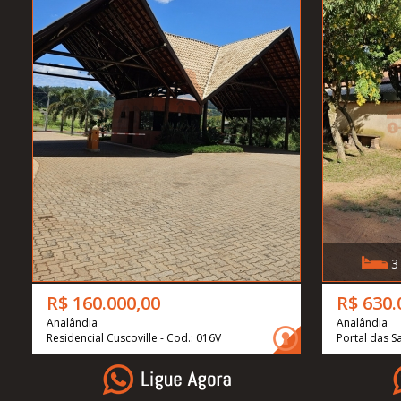
3
R$ 160.000,00
R$ 630.
Analândia
Analândia
Residencial Cuscoville - Cod.: 016V
Portal das 