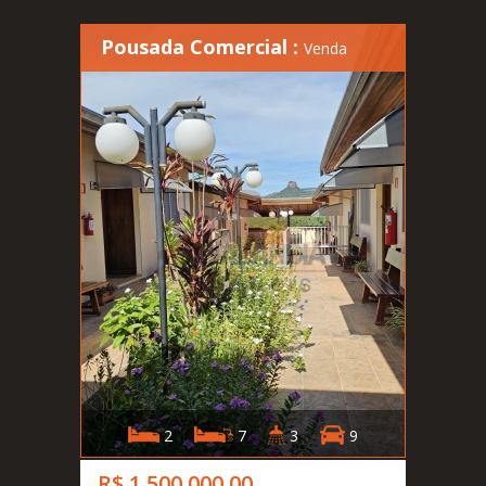
Pousada Comercial :
Venda
2
7
3
9
R$ 1.500.000,00