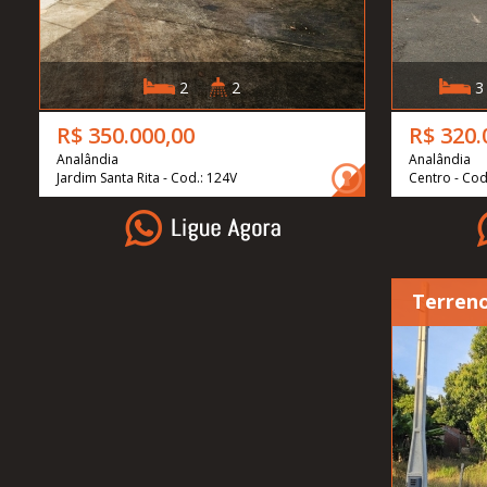
2
2
3
R$ 350.000,00
R$ 320.
Analândia
Analândia
Jardim Santa Rita - Cod.: 124V
Centro - Cod
Terreno