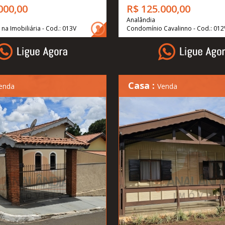
000,00
R$ 125.000,00
Analândia
na Imobiliária - Cod.: 013V
Condomínio Cavalinno - Cod.: 012
Casa :
enda
Venda