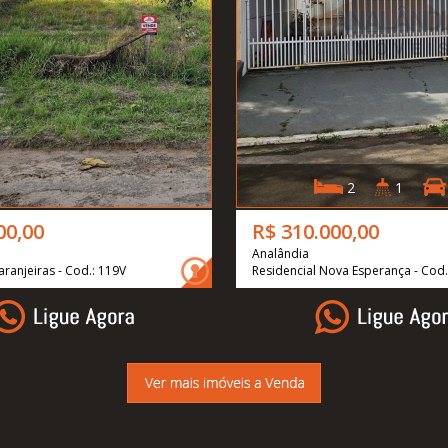
2
1
00,00
R$ 310.000,00
Analândia
aranjeiras - Cod.: 119V
Residencial Nova Esperança - Cod.