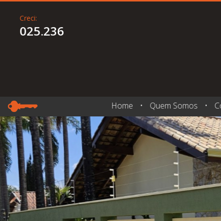
Creci:
025.236
Home
•
Quem Somos
•
C