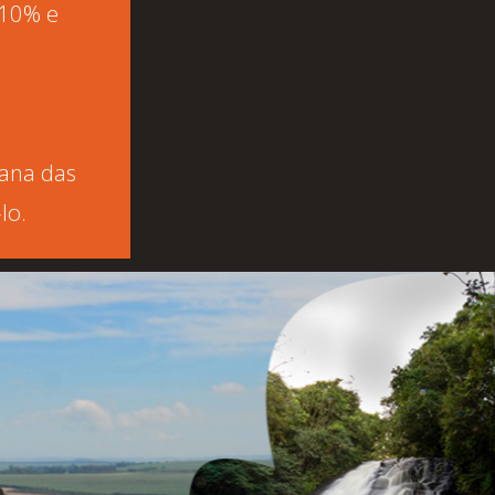
 10% e
mana das
lo.