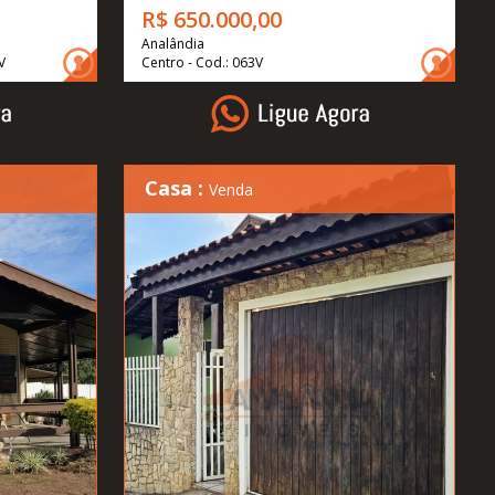
R$ 650.000,00
Analândia
V
Centro - Cod.: 063V
Casa :
Venda