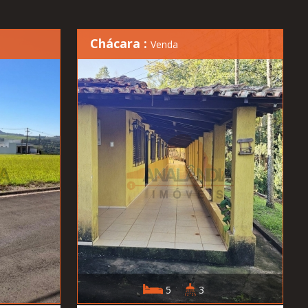
Chácara :
Venda
5
3