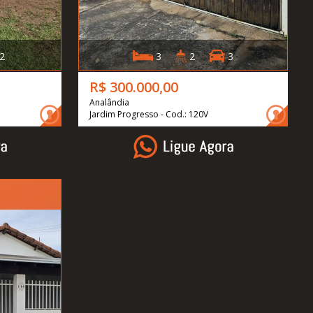
2
3
2
3
R$ 300.000,00
Analândia
Jardim Progresso - Cod.: 120V