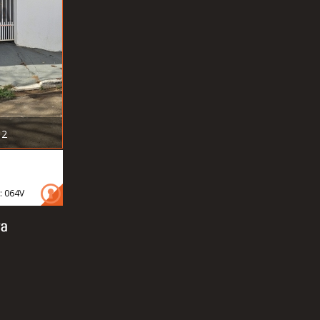
2
: 064V