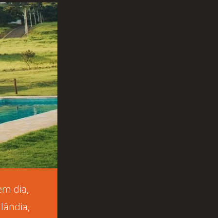
em dia,
lândia,