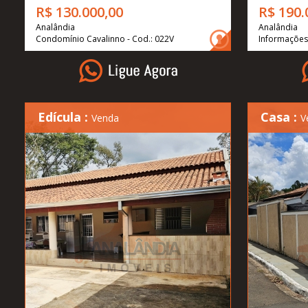
R$ 130.000,00
R$ 190.
Analândia
Analândia
Condomínio Cavalinno - Cod.: 022V
Informações 
Edícula :
Casa :
Venda
V