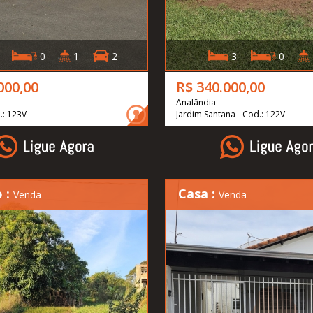
0
1
2
3
0
000,00
R$ 340.000,00
Analândia
.: 123V
Jardim Santana - Cod.: 122V
 :
Casa :
Venda
Venda